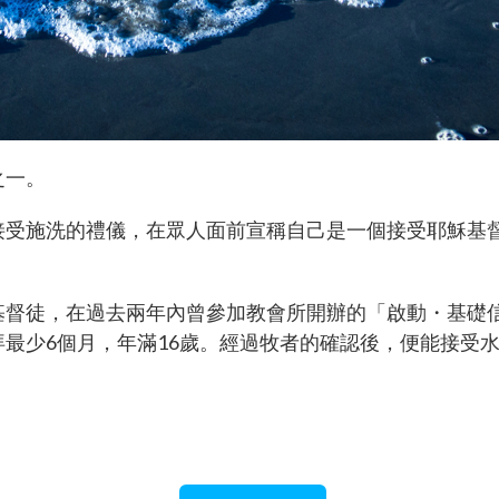
之一。
接受施洗的禮儀，在眾人面前宣稱自己是一個接受耶穌基
基督徒，在過去兩年內曾參加教會所開辦的「啟動・基礎信
最少6個月，年滿16歲。經過牧者的確認後，便能接受