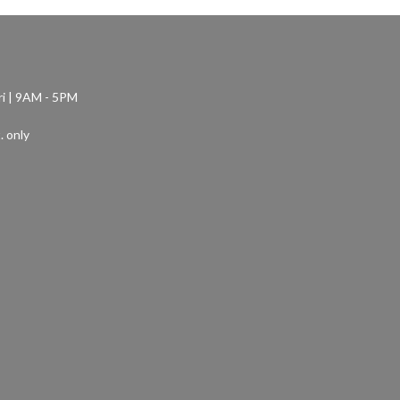
ri | 9AM - 5PM
. only