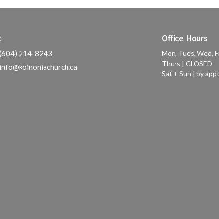
t
Office Hours
(604) 214-8243
Mon, Tues, Wed, F
Thurs | CLOSED
info@koinoniachurch.ca
Sat + Sun | by appt