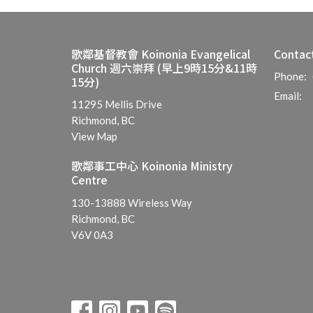
歌鄰基督教會 Koinonia Evangelical
Contac
Church 週六崇拜 (早上9時15分&11時
Phone:
15分)
Email
:
11295 Mellis Drive
Richmond, BC
View Map
歌鄰事工中心 Koinonia Ministry
Centre
130-13888 Wireless Way
Richmond, BC
V6V 0A3