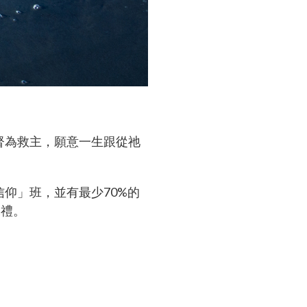
督為救主，願意一生跟從祂
仰」班，並有最少70%的
水禮。