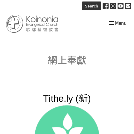
Search
Toggle navi
Menu
網上奉獻