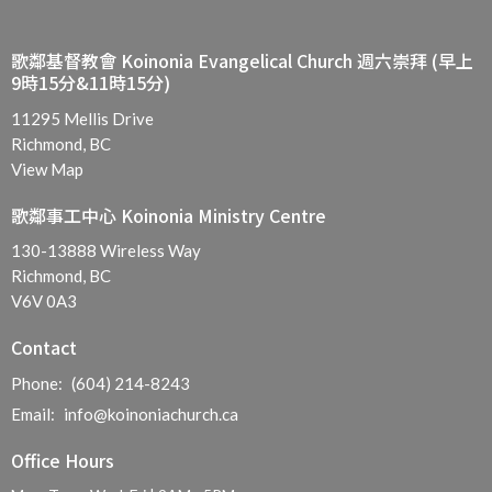
歌鄰基督教會 Koinonia Evangelical Church 週六崇拜 (早上
9時15分&11時15分)
11295 Mellis Drive
Richmond, BC
View Map
歌鄰事工中心 Koinonia Ministry Centre
130-13888 Wireless Way
Richmond, BC
V6V 0A3
Contact
Phone:
(604) 214-8243
Email
:
info@koinoniachurch.ca
Office Hours