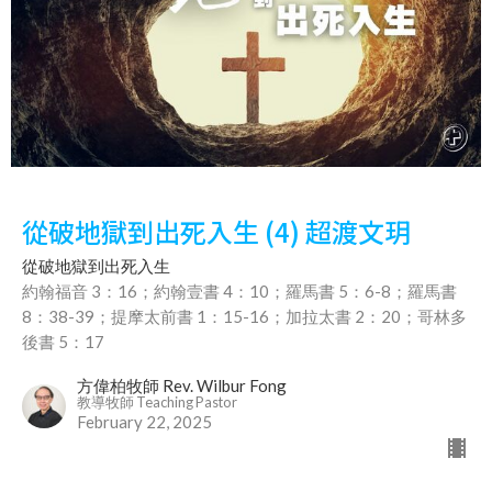
從破地獄到出死入生 (4) 超渡文玥
從破地獄到出死入生
約翰福音 3：16；約翰壹書 4：10；羅馬書 5：6-8；羅馬書
8：38-39；提摩太前書 1：15-16；加拉太書 2：20；哥林多
後書 5：17
方偉柏牧師 Rev. Wilbur Fong
教導牧師 Teaching Pastor
February 22, 2025