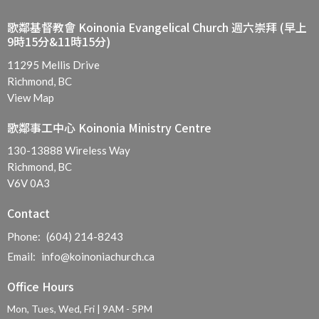
歌鄰基督教會 Koinonia Evangelical Church 週六崇拜 (早上
9時15分&11時15分)
11295 Mellis Drive
Richmond, BC
View Map
歌鄰事工中心 Koinonia Ministry Centre
130-13888 Wireless Way
Richmond, BC
V6V 0A3
Contact
Phone:
(604) 214-8243
Email
:
info@koinoniachurch.ca
Office Hours
Mon, Tues, Wed, Fri | 9AM - 5PM