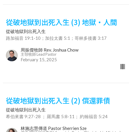
從破地獄到出死入生 (3) 地獄・人間
從破地獄到出死入生
路加福音 19:1-10；加拉太書 5:1；哥林多後書 3:17
周振傑牧師 Rev. Joshua Chow
主領牧師 Lead Pastor
February 15, 2025
從破地獄到出死入生 (2) 償還罪債
從破地獄到出死入生
希伯來書 9:27-28 ； 羅馬書 5:8-11； 約翰福音 5:24
林施志慧傳道 Pastor Sherrien Sze