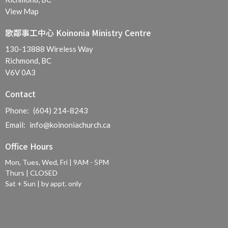
View Map
歌鄰事工中心 Koinonia Ministry Centre
130-13888 Wireless Way
Richmond, BC
V6V 0A3
Contact
Phone:
(604) 214-8243
Email
:
info@koinoniachurch.ca
Office Hours
Mon, Tues, Wed, Fri | 9AM - 5PM
Thurs | CLOSED
Sat + Sun | by appt. only