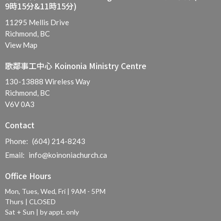
9時15分&11時15分)
11295 Mellis Drive
Richmond, BC
View Map
歌鄰事工中心 Koinonia Ministry Centre
130-13888 Wireless Way
Richmond, BC
V6V 0A3
Contact
Phone:
(604) 214-8243
Email
:
info@koinoniachurch.ca
Office Hours
Mon, Tues, Wed, Fri | 9AM - 5PM
Thurs | CLOSED
Sat + Sun | by appt. only