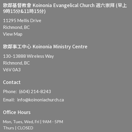
歌鄰基督教會 Koinonia Evangelical Church 週六崇拜 (早上
9時15分&11時15分)
11295 Mellis Drive
Richmond, BC
View Map
歌鄰事工中心 Koinonia Ministry Centre
130-13888 Wireless Way
Richmond, BC
V6V 0A3
Contact
Phone:
(604) 214-8243
Email
:
info@koinoniachurch.ca
Office Hours
Mon, Tues, Wed, Fri | 9AM - 5PM
Thurs | CLOSED