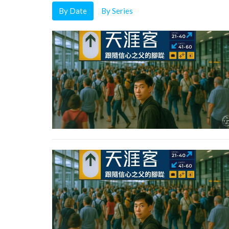
By Date
By Series