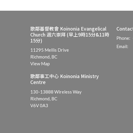
歌鄰基督教會 Koinonia Evangelical
Contac
Church 週六崇拜 (早上9時15分&11時
Phone:
15分)
Email
:
11295 Mellis Drive
Richmond, BC
View Map
歌鄰事工中心 Koinonia Ministry
Centre
130-13888 Wireless Way
Richmond, BC
V6V 0A3