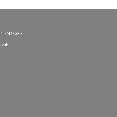
ri | 9AM - 5PM
. only