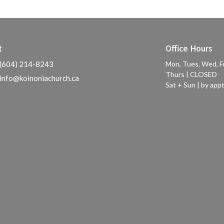
t
Office Hours
(604) 214-8243
Mon, Tues, Wed, F
Thurs | CLOSED
info@koinoniachurch.ca
Sat + Sun | by appt