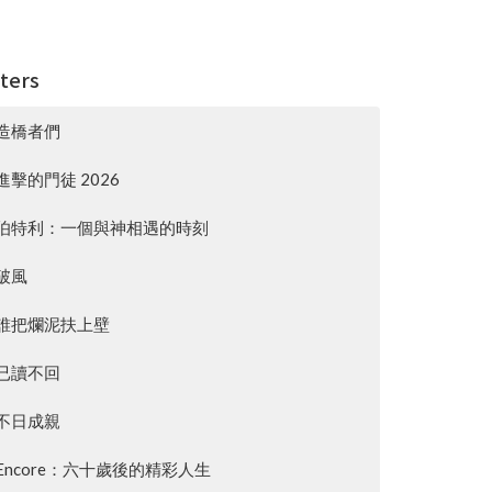
lters
造橋者們
進擊的門徒 2026
伯特利：一個與神相遇的時刻
破風
誰把爛泥扶上壁
已讀不回
不日成親
Encore：六十歲後的精彩人生