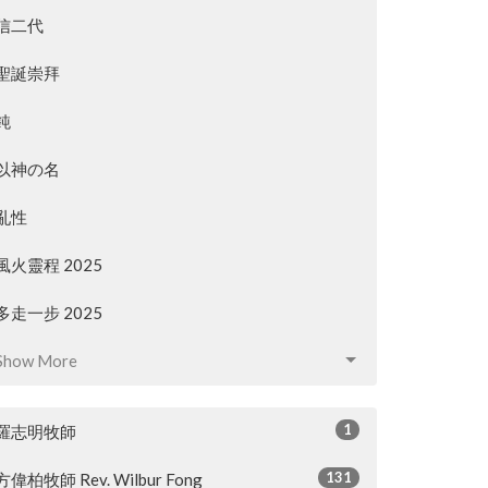
信二代
聖誕崇拜
鈍
以神の名
亂性
風火靈程 2025
多走一步 2025
Show More
1
羅志明牧師
131
方偉柏牧師 Rev. Wilbur Fong