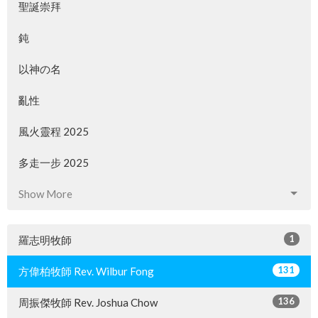
聖誕崇拜
鈍
以神の名
亂性
風火靈程 2025
多走一步 2025
Show More
1
羅志明牧師
131
方偉柏牧師 Rev. Wilbur Fong
136
周振傑牧師 Rev. Joshua Chow