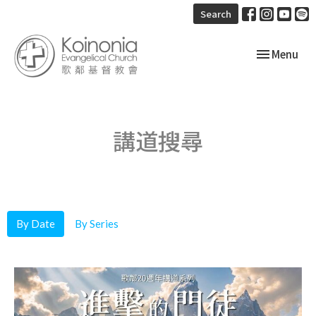
Search
Toggle navi
Menu
講道搜尋
By Date
By Series