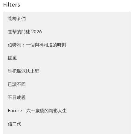
Filters
造橋者們
進擊的門徒 2026
伯特利：一個與神相遇的時刻
破風
誰把爛泥扶上壁
已讀不回
不日成親
Encore：六十歲後的精彩人生
信二代