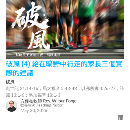
破風 (4) 給在曠野中行走的家長三個實
際的建議
破風
創世記 21:14-16；馬太福音 5:43-48；以弗所書 4:26-27；詩
篇 13:1-6；路加福音 18:1-3
方偉柏牧師 Rev. Wilbur Fong
教導牧師 Teaching Pastor
May 30, 2026