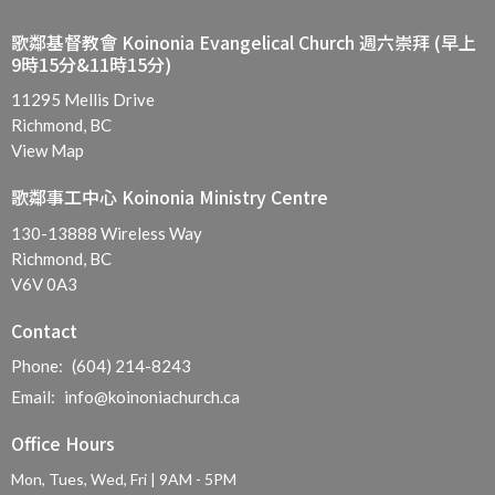
歌鄰基督教會 Koinonia Evangelical Church 週六崇拜 (早上
9時15分&11時15分)
11295 Mellis Drive
Richmond, BC
View Map
歌鄰事工中心 Koinonia Ministry Centre
130-13888 Wireless Way
Richmond, BC
V6V 0A3
Contact
Phone:
(604) 214-8243
Email
:
info@koinoniachurch.ca
Office Hours
Mon, Tues, Wed, Fri | 9AM - 5PM