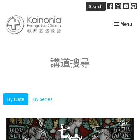
Search
Toggle navi
Menu
講道搜尋
By Date
By Series