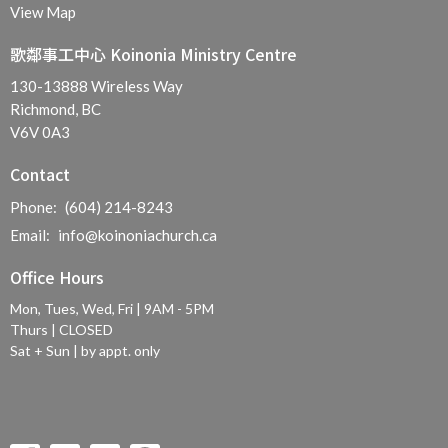
View Map
歌鄰事工中心 Koinonia Ministry Centre
130-13888 Wireless Way
Richmond, BC
V6V 0A3
Contact
Phone:
(604) 214-8243
Email
:
info@koinoniachurch.ca
Office Hours
Mon, Tues, Wed, Fri | 9AM - 5PM
Thurs | CLOSED
Sat + Sun | by appt. only