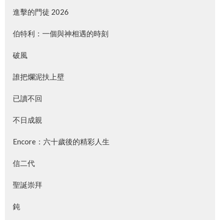
進擊的門徒 2026
伯特利：一個與神相遇的時刻
破風
誰把爛泥扶上壁
已讀不回
不日成親
Encore：六十歲後的精彩人生
信二代
聖誕崇拜
鈍