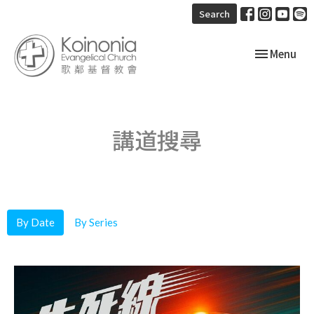
Search
Toggle navi
Menu
講道搜尋
By Date
By Series