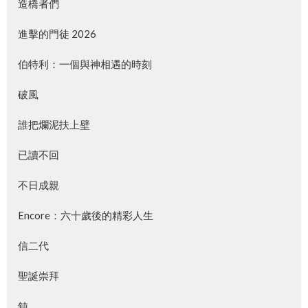
造橋者們
進擊的門徒 2026
伯特利：一個與神相遇的時刻
破風
誰把爛泥扶上壁
已讀不回
不日成親
Encore：六十歲後的精彩人生
信二代
聖誕崇拜
鈍