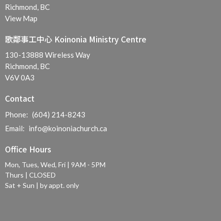
Richmond, BC
View Map
歌鄰事工中心 Koinonia Ministry Centre
130-13888 Wireless Way
Richmond, BC
V6V 0A3
Contact
Phone:
(604) 214-8243
Email
:
info@koinoniachurch.ca
Office Hours
Mon, Tues, Wed, Fri | 9AM - 5PM
Thurs | CLOSED
Sat + Sun | by appt. only