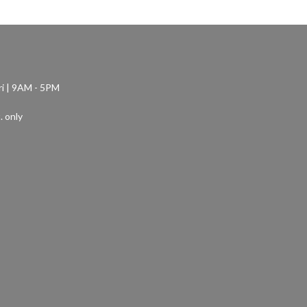
ri | 9AM - 5PM
. only