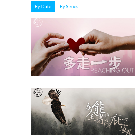
By Date
By Series