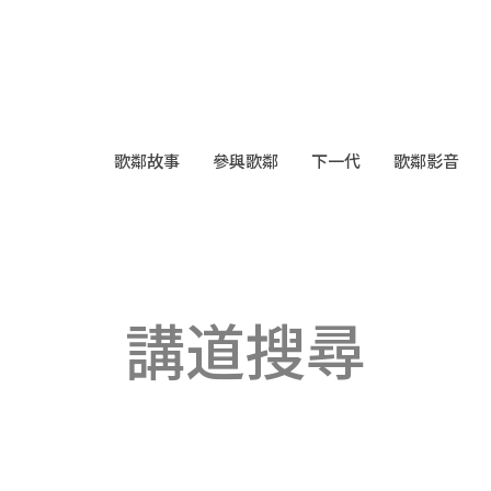
歌鄰故事
參與歌鄰
下一代
歌鄰影音
講道搜尋