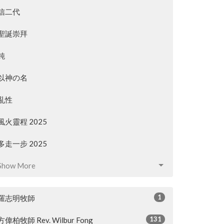
信二代
聖誕崇拜
鈍
以神の名
亂性
風火靈程 2025
多走一步 2025
Show More
1
羅志明牧師
131
方偉柏牧師 Rev. Wilbur Fong