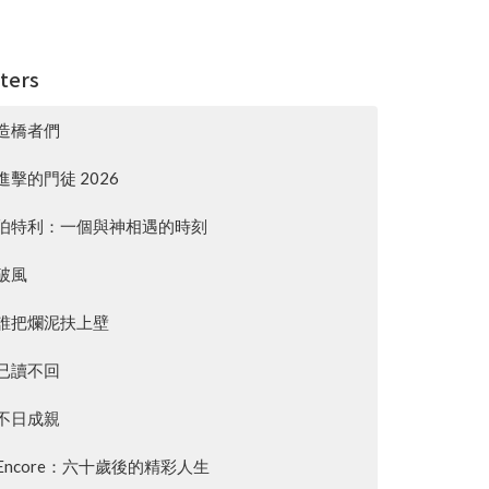
lters
造橋者們
進擊的門徒 2026
伯特利：一個與神相遇的時刻
破風
誰把爛泥扶上壁
已讀不回
不日成親
Encore：六十歲後的精彩人生