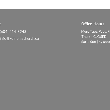
t
Office Hours
(604) 214-8243
Mon, Tues, Wed, F
Thurs | CLOSED
info@koinoniachurch.ca
Sat + Sun | by appt