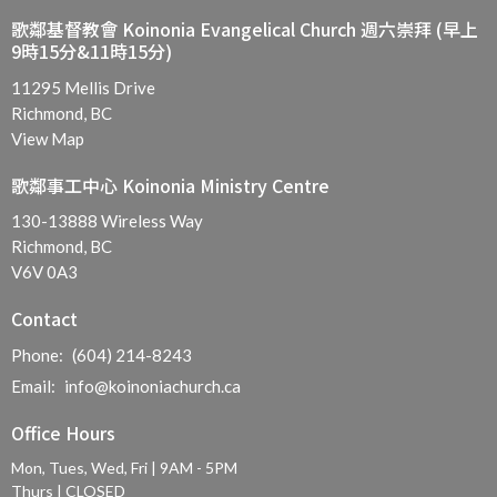
歌鄰基督教會 Koinonia Evangelical Church 週六崇拜 (早上
9時15分&11時15分)
11295 Mellis Drive
Richmond, BC
View Map
歌鄰事工中心 Koinonia Ministry Centre
130-13888 Wireless Way
Richmond, BC
V6V 0A3
Contact
Phone:
(604) 214-8243
Email
:
info@koinoniachurch.ca
Office Hours
Mon, Tues, Wed, Fri | 9AM - 5PM
Thurs | CLOSED