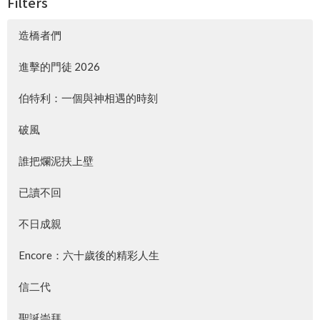
Filters
造橋者們
進擊的門徒 2026
伯特利：一個與神相遇的時刻
破風
誰把爛泥扶上壁
已讀不回
不日成親
Encore：六十歲後的精彩人生
信二代
聖誕崇拜