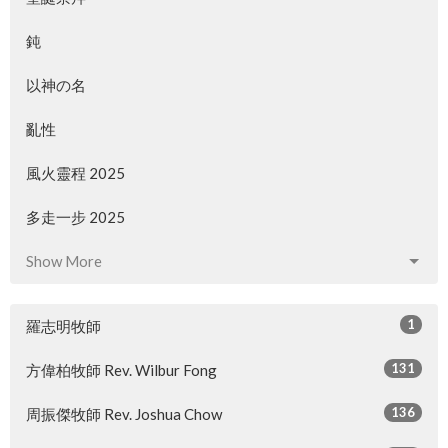
鈍
以神の名
亂性
風火靈程 2025
多走一步 2025
Show More
1
羅志明牧師
131
方偉柏牧師 Rev. Wilbur Fong
136
周振傑牧師 Rev. Joshua Chow