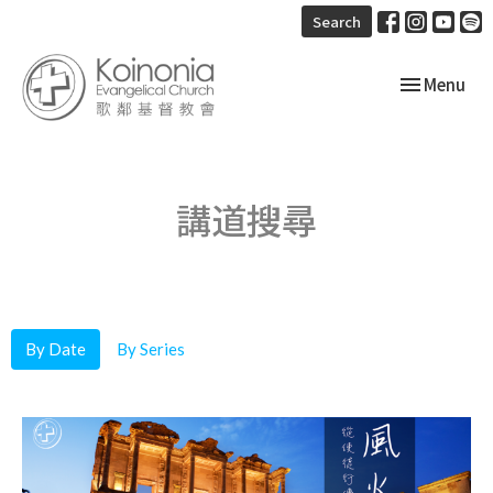
Search
Toggle navi
Menu
講道搜尋
By Date
By Series