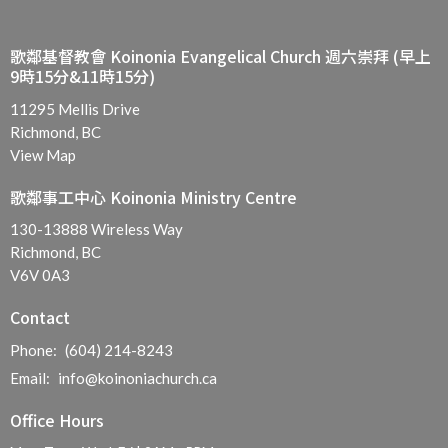
歌鄰基督教會 Koinonia Evangelical Church 週六崇拜 (早上
9時15分&11時15分)
11295 Mellis Drive
Richmond, BC
View Map
歌鄰事工中心 Koinonia Ministry Centre
130-13888 Wireless Way
Richmond, BC
V6V 0A3
Contact
Phone:
(604) 214-8243
Email
:
info@koinoniachurch.ca
Office Hours