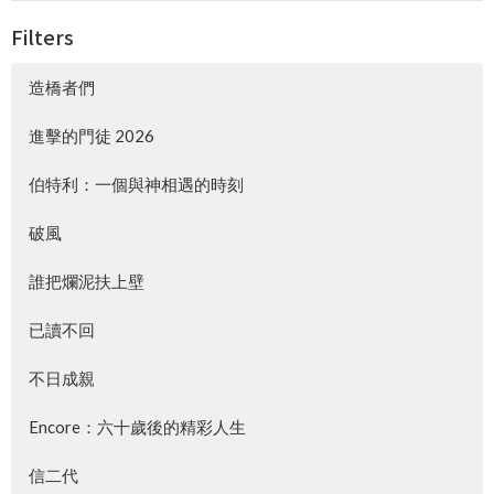
Filters
造橋者們
進擊的門徒 2026
伯特利：一個與神相遇的時刻
破風
誰把爛泥扶上壁
已讀不回
不日成親
Encore：六十歲後的精彩人生
信二代