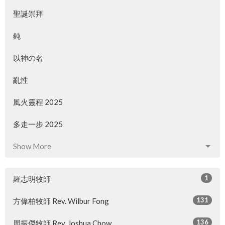
聖誕崇拜
鈍
以神の名
亂性
風火靈程 2025
多走一步 2025
Show More
1
羅志明牧師
131
方偉柏牧師 Rev. Wilbur Fong
136
周振傑牧師 Rev. Joshua Chow