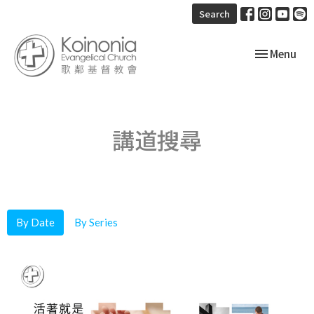
Search
Toggle navi
Menu
講道搜尋
By Date
By Series