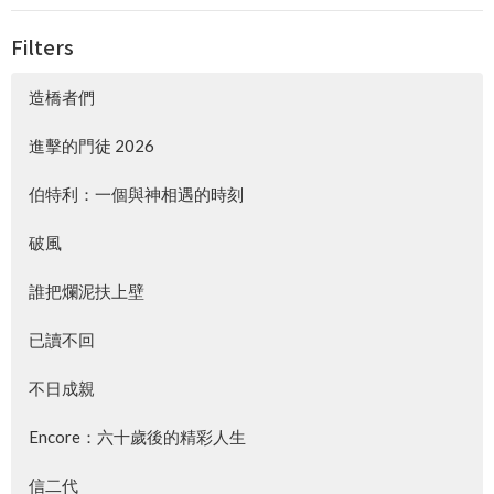
Filters
造橋者們
進擊的門徒 2026
伯特利：一個與神相遇的時刻
破風
誰把爛泥扶上壁
已讀不回
不日成親
Encore：六十歲後的精彩人生
信二代