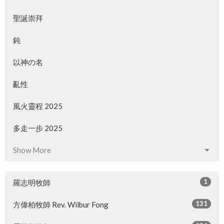
聖誕崇拜
鈍
以神の名
亂性
風火靈程 2025
多走一步 2025
Show More
1
羅志明牧師
131
方偉柏牧師 Rev. Wilbur Fong