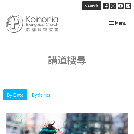
Search
Toggle navi
Menu
講道搜尋
By Date
By Series