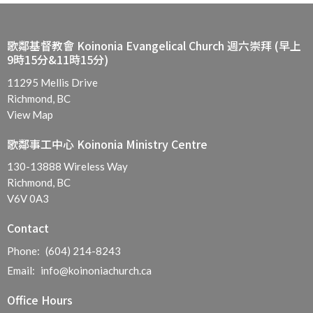
歌鄰基督教會 Koinonia Evangelical Church 週六崇拜 (早上
9時15分&11時15分)
11295 Mellis Drive
Richmond, BC
View Map
歌鄰事工中心 Koinonia Ministry Centre
130-13888 Wireless Way
Richmond, BC
V6V 0A3
Contact
Phone:
(604) 214-8243
Email
:
info@koinoniachurch.ca
Office Hours