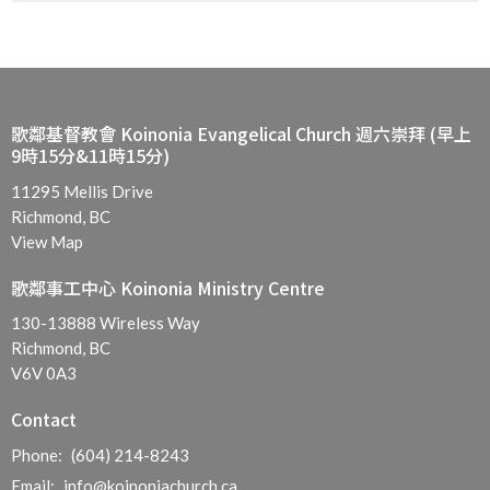
歌鄰基督教會 Koinonia Evangelical Church 週六崇拜 (早上
9時15分&11時15分)
11295 Mellis Drive
Richmond, BC
View Map
歌鄰事工中心 Koinonia Ministry Centre
130-13888 Wireless Way
Richmond, BC
V6V 0A3
Contact
Phone:
(604) 214-8243
Email
:
info@koinoniachurch.ca