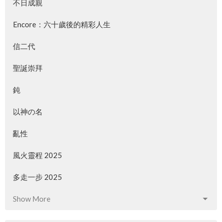
不日成親
Encore：六十歲後的精彩人生
信二代
聖誕崇拜
鈍
以神の名
亂性
風火靈程 2025
多走一步 2025
Show More