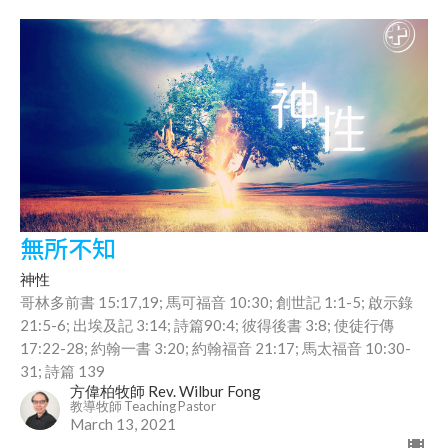
無所不知
神性
哥林多前書 15:17,19; 馬可福音 10:30; 創世記 1:1-5; 啟示錄
21:5-6; 出埃及記 3:14; 詩篇90:4; 彼得後書 3:8; 使徒行傳
17:22-28; 約翰一書 3:20; 約翰福音 21:17; 馬太福音 10:30-
31; 詩篇 139
方偉柏牧師 Rev. Wilbur Fong
教導牧師 Teaching Pastor
March 13, 2021