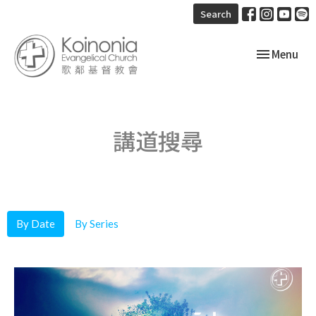
Search
Toggle navi
Menu
講道搜尋
By Date
By Series