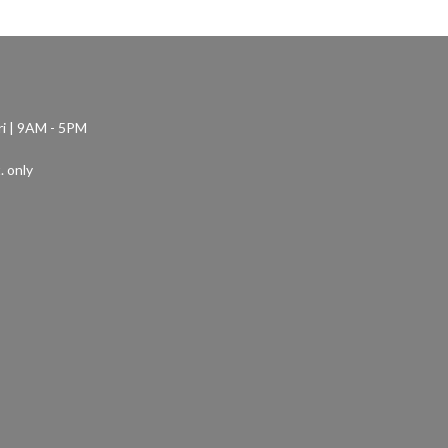
ri | 9AM - 5PM
. only