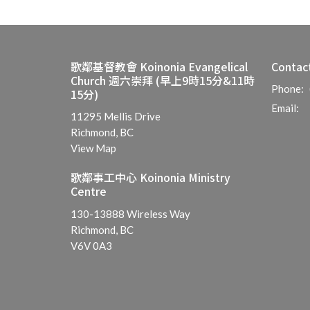
歌鄰基督教會 Koinonia Evangelical
Contac
Church 週六崇拜 (早上9時15分&11時
Phone:
15分)
Email
:
11295 Mellis Drive
Richmond, BC
View Map
歌鄰事工中心 Koinonia Ministry
Centre
130-13888 Wireless Way
Richmond, BC
V6V 0A3