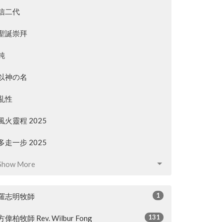
信二代
聖誕崇拜
鈍
以神の名
亂性
風火靈程 2025
多走一步 2025
Show More
1
羅志明牧師
131
方偉柏牧師 Rev. Wilbur Fong