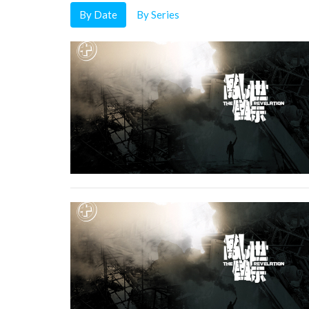
By Date
By Series