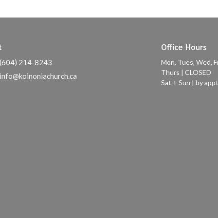
t
Office Hours
(604) 214-8243
Mon, Tues, Wed, F
Thurs | CLOSED
info@koinoniachurch.ca
Sat + Sun | by appt