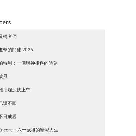
lters
造橋者們
進擊的門徒 2026
伯特利：一個與神相遇的時刻
破風
誰把爛泥扶上壁
已讀不回
不日成親
Encore：六十歲後的精彩人生