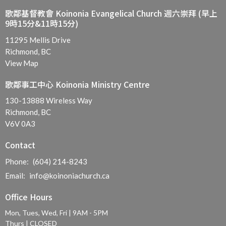
歌鄰基督教會 Koinonia Evangelical Church 週六崇拜 (早上
9時15分&11時15分)
11295 Mellis Drive
Richmond, BC
View Map
歌鄰事工中心 Koinonia Ministry Centre
130-13888 Wireless Way
Richmond, BC
V6V 0A3
Contact
Phone:
(604) 214-8243
Email
:
info@koinoniachurch.ca
Office Hours
Mon, Tues, Wed, Fri | 9AM - 5PM
Thurs | CLOSED