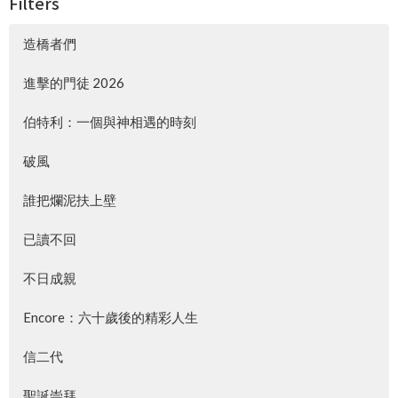
Filters
造橋者們
進擊的門徒 2026
伯特利：一個與神相遇的時刻
破風
誰把爛泥扶上壁
已讀不回
不日成親
Encore：六十歲後的精彩人生
信二代
聖誕崇拜