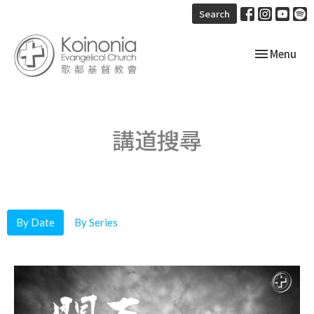
Search
Toggle navi
Menu
講道搜尋
By Date
By Series