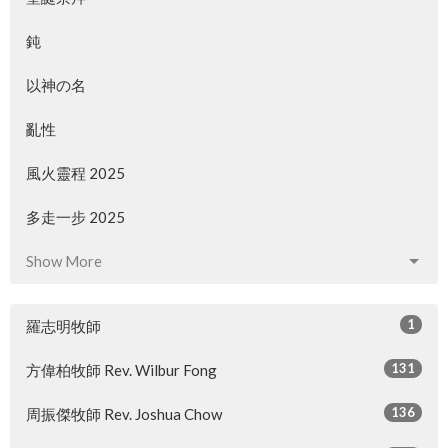
鈍
以神の名
亂性
風火靈程 2025
多走一步 2025
Show More
1
羅志明牧師
131
方偉柏牧師 Rev. Wilbur Fong
136
周振傑牧師 Rev. Joshua Chow