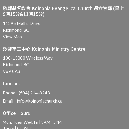
歌鄰基督教會 Koinonia Evangelical Church 週六崇拜 (早上
9時15分&11時15分)
11295 Mellis Drive
Richmond, BC
View Map
歌鄰事工中心 Koinonia Ministry Centre
130-13888 Wireless Way
Richmond, BC
V6V 0A3
Contact
Phone:
(604) 214-8243
Email
:
info@koinoniachurch.ca
Office Hours
Mon, Tues, Wed, Fri | 9AM - 5PM
Thurs | CLOSED