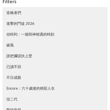
Filters
造橋者們
進擊的門徒 2026
伯特利：一個與神相遇的時刻
破風
誰把爛泥扶上壁
已讀不回
不日成親
Encore：六十歲後的精彩人生
信二代
聖誕崇拜