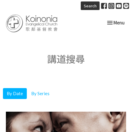
Search
Toggle navi
Menu
講道搜尋
By Date
By Series