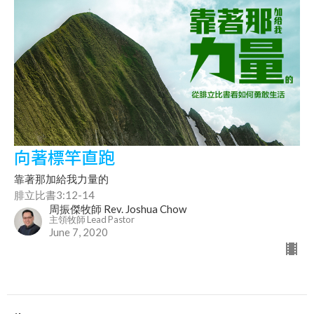
向著標竿直跑
靠著那加給我力量的
腓立比書3:12-14
周振傑牧師 Rev. Joshua Chow
主領牧師 Lead Pastor
June 7, 2020