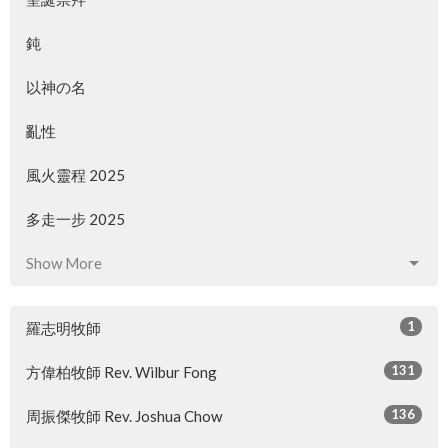
鈍
以神の名
亂性
風火靈程 2025
多走一步 2025
Show More
1
羅志明牧師
131
方偉柏牧師 Rev. Wilbur Fong
136
周振傑牧師 Rev. Joshua Chow