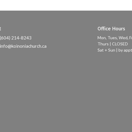
t
Office Hours
(604) 214-8243
Mon, Tues, Wed, F
Thurs | CLOSED
info@koinoniachurch.ca
Sat + Sun | by appt