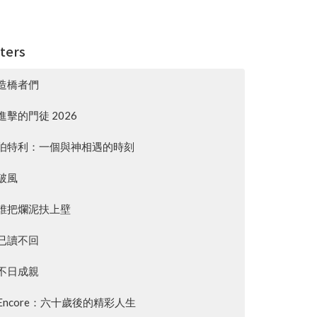
lters
造橋者們
進擊的門徒 2026
伯特利：一個與神相遇的時刻
破風
誰把爛泥扶上壁
已讀不回
不日成親
Encore：六十歲後的精彩人生