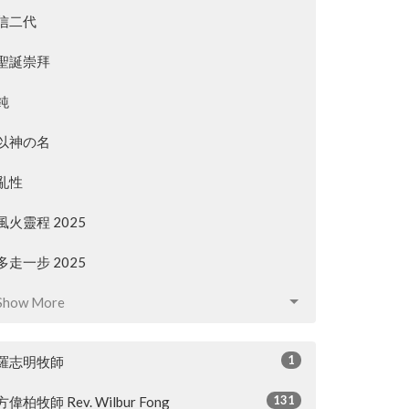
信二代
聖誕崇拜
鈍
以神の名
亂性
風火靈程 2025
多走一步 2025
Show More
1
羅志明牧師
131
方偉柏牧師 Rev. Wilbur Fong