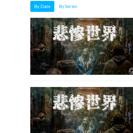
By Date
By Series