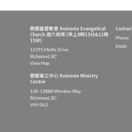
歌鄰基督教會 Koinonia Evangelical
Contac
Church 週六崇拜 (早上9時15分&11時
Phone:
15分)
Email
:
11295 Mellis Drive
Richmond, BC
View Map
歌鄰事工中心 Koinonia Ministry
Centre
130-13888 Wireless Way
Richmond, BC
V6V 0A3