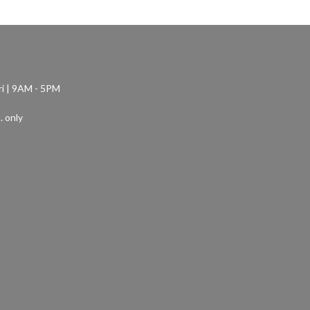
ri | 9AM - 5PM
. only